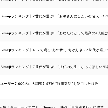
Simejiランキング】Z世代が選ぶ!!「お母さんにしたい有名人TOP
Simejiランキング】Z世代が選ぶ!!「あなたにとって最高の4人組は
【Simejiランキング】レジで鳴る“あの音”、何が好き？Z世代が選ぶ
【Simejiランキング】Z世代が選ぶ!!「担任の先生になってほしい有名
ejiユーザー7,600名に大調査】9割が“誤用敬語”を使用した経験。
人気！キーボードアプリ「Simeji」、映画『東京逃避行』に協賛