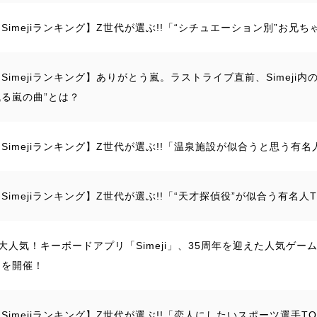
【Simejiランキング】Z世代が選ぶ!!「“シチュエーション別”お兄ち
Simejiランキング】ありがとう嵐。ラストライブ直前、Simeji内
残る嵐の曲”とは？
【Simejiランキング】Z世代が選ぶ!!「温泉施設が似合うと思う有名人
Simejiランキング】Z世代が選ぶ!!「“天才探偵役”が似合う有名人T
大人気！キーボードアプリ「Simeji」、35周年を迎えた人気ゲ
ンを開催！
Simejiランキング】Z世代が選ぶ!!「恋人にしたいスポーツ選手TO