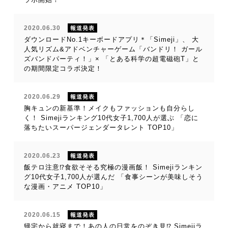
2020.06.30
報道発表
ダウンロードNo.1キーボードアプリ＊「Simeji」、 大
人気リズム&アドベンチャーゲーム「バンドリ！ ガール
ズバンドパーティ！」× 「とある科学の超電磁砲T」と
の期間限定コラボ決定！
2020.06.29
報道発表
胸キュンの新基準！メイクもファッションも自分らし
く！ Simejiランキング10代女子1,700人が選ぶ 「恋に
落ちたいスーパージェンダータレント TOP10」
2020.06.23
報道発表
飯テロ注意⁉食欲そそる究極の漫画飯！ Simejiランキン
グ10代女子1,700人が選んだ 「食事シーンが美味しそう
な漫画・アニメ TOP10」
2020.06.15
報道発表
帰宅から就寝まで！あの人の日常をのぞき見⁉ Simejiラ