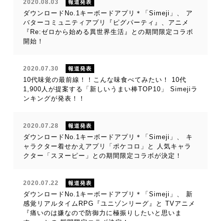
2020.08.03
報道発表
ダウンロードNo.1キーボードアプリ＊「Simeji」、 ア
バターコミュニティアプリ『ピグパーティ』、アニメ
『Re:ゼロから始める異世界生活』との期間限定コラボ
開始！
2020.07.30
報道発表
10代味覚の最前線！！こんな味食べてみたい！ 10代
1,900人が提案する「新しいうまい棒TOP10」 Simejiラ
ンキングが発表！！
2020.07.28
報道発表
ダウンロードNo.1キーボードアプリ＊「Simeji」、 キ
ャラクター着せかえアプリ「ポケコロ」と 人気キャラ
クター「スヌーピー」との期間限定コラボが決定！
2020.07.22
報道発表
ダウンロードNo.1キーボードアプリ＊「Simeji」、 新
感覚リアルタイムRPG『ユニゾンリーグ』と TVアニメ
『痛いのは嫌なので防御力に極振りしたいと思いま