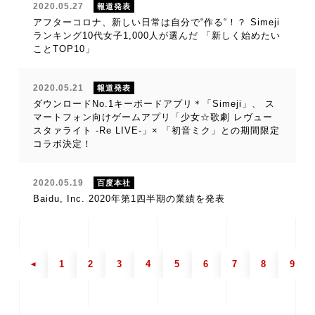
2020.05.27
報道発表
アフターコロナ、新しい日常は自分で“作る“！？ Simeji
ランキング10代女子1,000人が選んだ 「新しく始めたい
ことTOP10」
2020.05.21
報道発表
ダウンロードNo.1キーボードアプリ＊「Simeji」、 ス
マートフォン向けゲームアプリ「少女☆歌劇 レヴュー
スタァライト -Re LIVE-」× 「初音ミク」との期間限定
コラボ決定！
2020.05.19
百度本社
Baidu, Inc. 2020年第1四半期の業績を発表
1
2
3
4
5
6
7
8
9