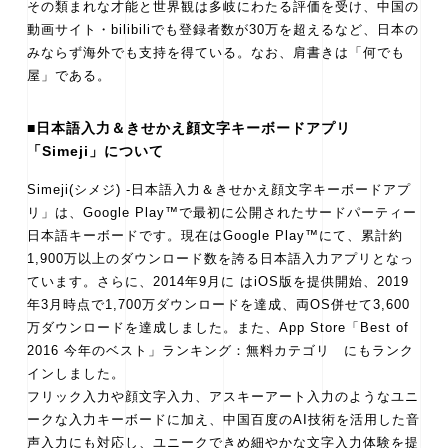
その類まれな才能と世界観は多岐にわたる評価を受け、中国の
動画サイト・bilibiliでも登録者数が30万を超えるなど、日本の
みならず海外でも支持を得ている。なお、肩書きは「何でも
屋」である。
■日本語入力＆きせかえ顔文字キーボードアプリ
「Simeji」について
Simeji(シメジ) -日本語入力＆きせかえ顔文字キーボードアプ
リ」は、Google Play™で最初に公開されたサードパーティー
日本語キーボードです。現在はGoogle Play™にて、累計約
1,900万以上のダウンロード数を誇る日本語入力アプリとなっ
ています。さらに、2014年9月に はiOS版を提供開始、2019
年3月時点で1,700万ダウンロードを達成、両OS併せて3,600
万ダウンロードを達成しました。また、App Store「Best of
2016 今年のベスト」ランキング：無料カテゴリ にもランク
インしました。
フリック入力や顔文字入力、アスキーアート入力のようなユニ
ークな入力キーボードに加え、中国百度のAI技術を活用した音
声入力にも対応し、ユニークできめ細やかな文字入力体験を提