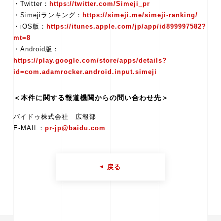
・Twitter：
https://twitter.com/Simeji_pr
・Simejiランキング：
https://simeji.me/simeji-ranking/
・iOS版：
https://itunes.apple.com/jp/app/id899997582?
mt=8
・Android版：
https://play.google.com/store/apps/details?
id=com.adamrocker.android.input.simeji
＜本件に関する報道機関からの問い合わせ先＞
バイドゥ株式会社 広報部
E-MAIL：
pr-jp@baidu.com
戻る