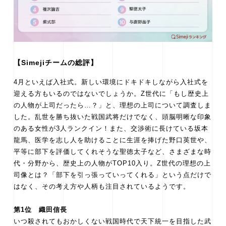
【Simejiチームの総評】
4月といえば入社式。新しい環境にドキドキしながら入社式を
迎える方もいるのではないでしょうか。Z世代に「もし歴史上
の人物が上司だったら…？」と、理想の上司について調査しま
した。乱世を勝ち抜いた戦国武将だけでなく、頭脳明晰な印象
のある女性が3人ランクイン！また、交渉術に長けている坂本
龍馬、医学を志し人を助けることに生涯を捧げた野口英世や、
平等に部下を評価してくれそうな聖徳太子など、さまざまな時
代・分野から、歴史上の人物がTOP10入り。Z世代の理想の上
司像とは？「部下を引っ張っていってくれる」という点だけで
はなく、その考え方や人柄も注目されているようです。
第1位 織田信長
いつ殺されてもおかしくない戦国時代で天下統一を目指した武