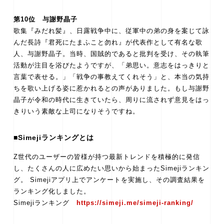
第10位 与謝野晶子
歌集『みだれ髪』、日露戦争中に、従軍中の弟の身を案じて詠
んだ長詩『君死にたまふこと勿れ』が代表作として有名な歌
人、与謝野晶子。当時、国賊的であると批判を受け、その執筆
活動が注目を浴びたようですが、「弟思い。意志をはっきりと
言葉で表せる。」「戦争の事教えてくれそう」と、本当の気持
ちを歌い上げる姿に惹かれるとの声がありました。もし与謝野
晶子が令和の時代に生きていたら、周りに流されず意見をはっ
きりいう素敵な上司になりそうですね。
■Simejiランキングとは
Z世代のユーザーの皆様が持つ最新トレンドを積極的に発信
し、たくさんの人に広めたい思いから始まったSimejiランキン
グ。 Simejiアプリ上でアンケートを実施し、その調査結果を
ランキング化しました。
Simejiランキング
https://simeji.me/simeji-ranking/