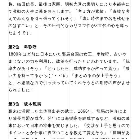
将、織田信長。最後は家臣、明智光秀の裏切りにより本能寺に
て激動の人生に幕をおろします。「考え方が素敵」「奇抜な考
えでみんなを引っ張ってくれそう」「遠い時代まで名を残せる
のはすごい」と、その圧倒的なカリスマ性がZ世代の心を奪っ
たようです。
第2位 卑弥呼
1800年ほど前に日本にいた邪馬台国の女王、卑弥呼。占いや
まじないの力を利用し、政治を行ったといわれています。「統
率力がありそう」「どうしたら、成功するか占って貰う」「凄
い力を持ってるからι(｀･-･´)/」「まとめるのが上手そう」
と、不思議な力で引っ張っていてくれそうとの期待の声がよせ
られました！
第3位 坂本龍馬
幕末に活躍した土佐藩出身の武士。1866年、龍馬の仲介によ
り薩長同盟が成立。翌年には海援隊を結成するなど、激動の幕
末において日本の将来を案じました。「交渉が上手と思うので
ポイントとか仕事に役立つことを教えて貰えそう」「度胸があ