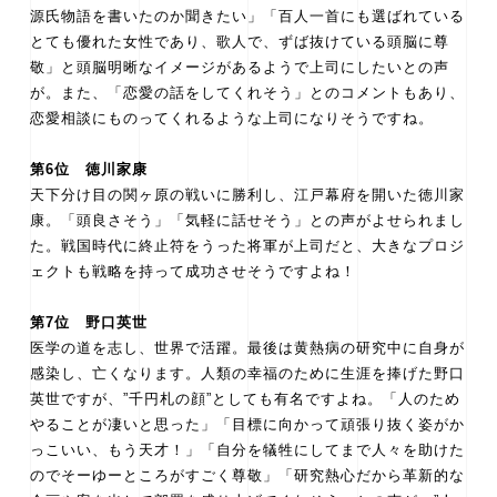
源氏物語を書いたのか聞きたい」「百人一首にも選ばれている
とても優れた女性であり、歌人で、ずば抜けている頭脳に尊
敬」と頭脳明晰なイメージがあるようで上司にしたいとの声
が。また、「恋愛の話をしてくれそう」とのコメントもあり、
恋愛相談にものってくれるような上司になりそうですね。
第6位 徳川家康
天下分け目の関ヶ原の戦いに勝利し、江戸幕府を開いた徳川家
康。「頭良さそう」「気軽に話せそう」との声がよせられまし
た。戦国時代に終止符をうった将軍が上司だと、大きなプロジ
ェクトも戦略を持って成功させそうですよね！
第7位 野口英世
医学の道を志し、世界で活躍。最後は黄熱病の研究中に自身が
感染し、亡くなります。人類の幸福のために生涯を捧げた野口
英世ですが、”千円札の顔”としても有名ですよね。「人のため
やることが凄いと思った」「目標に向かって頑張り抜く姿がか
っこいい、もう天才！」「自分を犠牲にしてまで人々を助けた
のでそーゆーところがすごく尊敬」「研究熱心だから革新的な