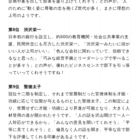
企画や案を出して部署を盛り上げてくれそう」との声が。”人
のために”動く姿に尊敬の念を抱くZ世代が多く、まさに理想の
上司のようです。
第8位 渋沢栄一
日本初の銀行を設立し、約600の教育機関・社会公共事業の支
援、民間外交にも尽力した渋沢栄一。「渋沢栄一みたいに頭が
いい人が上司がいい」「色んな会社に関わっていて、信頼でき
るなと思った」「巧みな経営手腕とリーダーシップで学べるこ
とが多そう」との声が。優れたビジネスセンスで部下を引っ張
っていってくれそうですね！
第9位 聖徳太子
冠位十二階を制定し、それまで世襲制だった官僚体制を才能・
功績に応じて位階が与えるものとした聖徳太子。この制定によ
り、世襲せずに才能・功績により昇進が可能となり、大きく人
材登用の道が開かれたそうです。「人の話を沢山聞けて一人一
人対応ができるから」「みんなの意見を聞いてくれそう」「平
等に見てくれそう」と、偏見なく人の話を聞き、平等な目で部
下を評価してくれる印象があるようです。