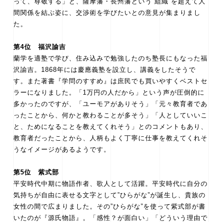
って、尊敬する」と、薩摩藩・長州藩という”組織”を超えて人
間関係を結ぶ姿に、交渉術を学びたいとの意見が集まりまし
た。
第4位 福沢諭吉
蘭学を適塾で学び、住み込みで勉強したのち塾長にもなった福
沢諭吉。1868年には慶應義塾を設立し、講義をしたそうで
す。また著書『学問のすすめ』は庶民でも買いやすくベストセ
ラーになりました。「1万円の人だから」という声が圧倒的に
多かったのですが、「ユーモアがありそう」「元々教育者であ
ったことから、何かと教わることが多そう」「人としていいこ
と、ためになることを教えてくれそう」とのコメントもあり、
教育者だったことから、人柄もよく丁寧に仕事を教えてくれそ
うなイメージがあるようです。
第5位 紫式部
平安時代中期に物語作者、歌人として活躍。平安時代に自分の
気持ちが自由に表せる文字として”ひらがな”が誕生し、貴族の
女性の間で広まりました。その”ひらがな”を使って紫式部が書
いたのが『源氏物語』。「感性？が面白い」「どういう理由で