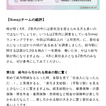
【Simejiチームの総評】
桜が咲く4月、Z世代の中には新生活を迎えられる方も多いの
ではないでしょうか。いつもはZ世代に調査をしているSimeji
ランキングですが、今回は35歳以上の「上司世代」に、新社会
人になったばかりの頃の”あるある”を調査しました。給与額に
関する話題が1,2位を独占！一生懸命、働いた分、やはり給与
額が気になりますよね…。4月に新社会人となるZ世代のみな
さん、ぜひ参考にしてみてください。
第1位 給与から引かれる税金の額に驚く
初めて給与明細をもらった時、金額を見て「社会人になったん
だ…！」と実感するも、「差引き支給額」（手取り額）を見る
と少ないことに驚きますよね。総支給額から、健康保険・介護
保険・厚生年金・雇用保険・所得税など税金や保険料が差し引
かれるだなんて…。差し引かれる額の大きさに驚く新社会人も
多いようです。