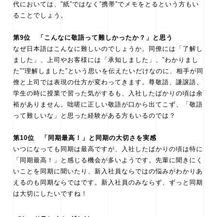
代においては、”紙”ではなく”携帯”でメモをとるという方もい
ることでしょう。
第9位 「こんなに敬語って難しかったか？」と思う
なぜ日本語はこんなに難しいのでしょうか。同僚には「了解し
ました」、上司やお客様には「承知しました」、”わかりまし
た””理解しました”という思いを伝えたいだけなのに、相手が同
僚と上司では表現の仕方が変わってきます。尊敬語、謙譲語、
学生の時に授業で習った気がするも、入社したばかりの頃は余
裕がありません。咄嗟に正しい敬語が口から出てこず、「敬語
って難しいな」と思った経験がある方もいるのでは？
第10位 「同期最高！」と同期の大切さを実感
いつになっても同期は最高ですが、入社したばかりの頃は特に
「同期最高！」と感じる機会が多いようです。先輩に聞きにく
いことを同期に聞いたり、新入社員ならではの悩みがわかりあ
えるのも同期ならではです。新入社員のみならず、ずっと同期
は大切にしたいですね！