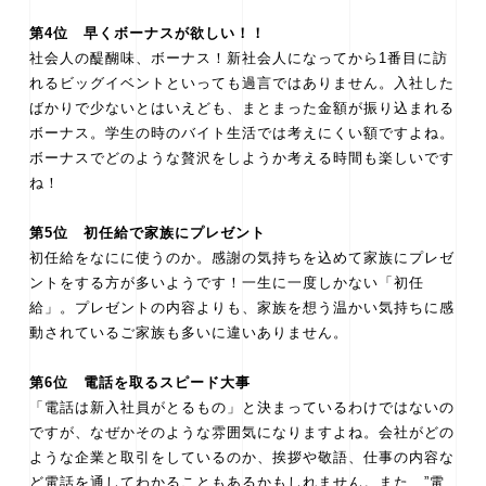
第4位 早くボーナスが欲しい！！
社会人の醍醐味、ボーナス！新社会人になってから1番目に訪
れるビッグイベントといっても過言ではありません。入社した
ばかりで少ないとはいえども、まとまった金額が振り込まれる
ボーナス。学生の時のバイト生活では考えにくい額ですよね。
ボーナスでどのような贅沢をしようか考える時間も楽しいです
ね！
第5位 初任給で家族にプレゼント
初任給をなにに使うのか。感謝の気持ちを込めて家族にプレゼ
ントをする方が多いようです！一生に一度しかない「初任
給」。プレゼントの内容よりも、家族を想う温かい気持ちに感
動されているご家族も多いに違いありません。
第6位 電話を取るスピード大事
「電話は新入社員がとるもの」と決まっているわけではないの
ですが、なぜかそのような雰囲気になりますよね。会社がどの
ような企業と取引をしているのか、挨拶や敬語、仕事の内容な
ど電話を通してわかることもあるかもしれません。また、”電