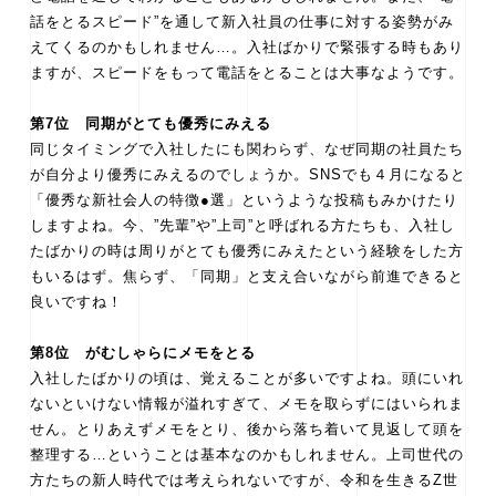
話をとるスピード”を通して新入社員の仕事に対する姿勢がみ
えてくるのかもしれません…。入社ばかりで緊張する時もあり
ますが、スピードをもって電話をとることは大事なようです。
第7位 同期がとても優秀にみえる
同じタイミングで入社したにも関わらず、なぜ同期の社員たち
が自分より優秀にみえるのでしょうか。SNSでも４月になると
「優秀な新社会人の特徴●選」というような投稿もみかけたり
しますよね。今、”先輩”や”上司”と呼ばれる方たちも、入社し
たばかりの時は周りがとても優秀にみえたという経験をした方
もいるはず。焦らず、「同期」と支え合いながら前進できると
良いですね！
第8位 がむしゃらにメモをとる
入社したばかりの頃は、覚えることが多いですよね。頭にいれ
ないといけない情報が溢れすぎて、メモを取らずにはいられま
せん。とりあえずメモをとり、後から落ち着いて見返して頭を
整理する…ということは基本なのかもしれません。上司世代の
方たちの新人時代では考えられないですが、令和を生きるZ世