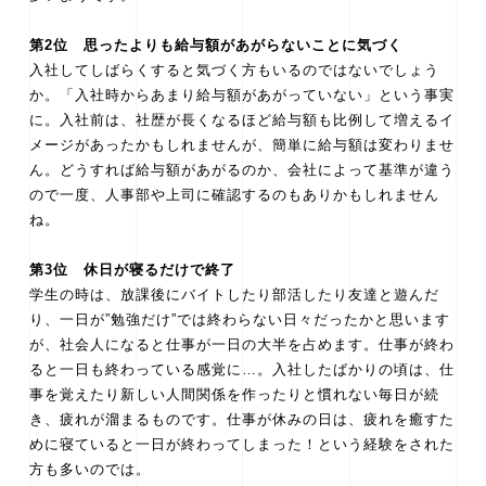
第2位 思ったよりも給与額があがらないことに気づく
入社してしばらくすると気づく方もいるのではないでしょう
か。「入社時からあまり給与額があがっていない」という事実
に。入社前は、社歴が長くなるほど給与額も比例して増えるイ
メージがあったかもしれませんが、簡単に給与額は変わりませ
ん。どうすれば給与額があがるのか、会社によって基準が違う
ので一度、人事部や上司に確認するのもありかもしれません
ね。
第3位 休日が寝るだけで終了
学生の時は、放課後にバイトしたり部活したり友達と遊んだ
り、一日が”勉強だけ”では終わらない日々だったかと思います
が、社会人になると仕事が一日の大半を占めます。仕事が終わ
ると一日も終わっている感覚に…。入社したばかりの頃は、仕
事を覚えたり新しい人間関係を作ったりと慣れない毎日が続
き、疲れが溜まるものです。仕事が休みの日は、疲れを癒すた
めに寝ていると一日が終わってしまった！という経験をされた
方も多いのでは。