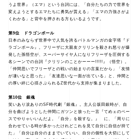
うよ世界』（エマ）という台詞には、「自分たちの力で世界を
変えようとするエマたちに勇気が貰える」「エマの力強さがよ
くわかる‬‬‬」と背中を押される方もいるようです。‬‬
第9位 ドラゴンボール
日本のみならず世界中で人気を誇るバトルマンガの金字塔『ド
ラゴンボール』。フリーザに大親友クリリンを殺され怒りが爆
発した孫悟空が、スーパーサイヤ人になりフリーザを圧倒する
名シーンでの台詞『クリリンのことかーーー!!!!!』（悟空）。
「仲間思いでフリーザとの戦いの始まりの言葉だから」「友情
が凄いなと思った」「友達思いな一面が出ている」と、仲間と
の厚い絆に心揺さぶられるZ世代から支持が集まりました。
第10位 銀魂
笑いあり涙ありのSF時代劇『銀魂』。主人公坂田銀時が、自
分を曲げようとした仲間にガツンと放った一言『てめェのペー
スでやりゃいいんだよ。「自分」を殺すな。』 に、「周りに
合わせている時が多かったけれどこれを見て自分に自信が持て
た」「自分は自分のままでいていい、自分の個性を大切にして