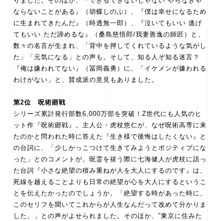
りました。そのほか、『できるできないじゃない やらなきゃ
ならないことがある』（胡蝶しのぶ）、『僕は幸せになるため
に生まれてきたんだ』（時透無一郎）、『泣いてもいい 逃げ
てもいい ただ諦めるな』（桑島慈悟郎/我妻善逸の師匠）と、
数々の名言が生まれ、「背中を押してくれているような気がし
た」「元気になる」との声も。そして、知る人ぞ知る迷言？
『俺は嫌われてない』（冨岡義勇）に、「イケメンが嫌われる
わけがない」と、賛成派の意見もありました。
第2位 呪術廻戦
シリーズ累計発行部数6,000万部を突破！Z世代にも人気のヒ
ット作『呪術廻戦』。主人公・虎杖悠仁が、なぜ呪術高専に来
たのかと問われた時に答えた『生き様で後悔はしたくない』と
の台詞に、「少しかっこつけて生きてみようとポジティブにな
った」とのコメントが。呪霊を祓う際に七海健人が虎杖に語っ
た台詞『小さな絶望の積み重ねが人を大人にするのです』は、
死線を越えることよりも日常の絶望が心を大人にするというこ
とを伝えたかったのでしょうか。「絶望する時があった時に、
このセリフを聞いてこれからが人生なんだって改めて分かりま
した。」との声がよせられました。そのほか、”東京に住みた