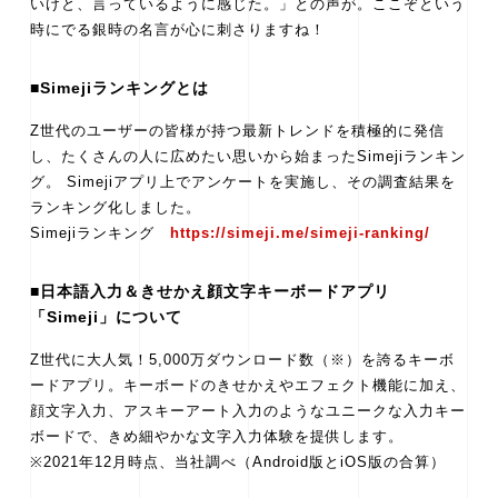
いけと、言っているように感じた。」との声が。ここぞという
時にでる銀時の名言が心に刺さりますね！
■Simejiランキングとは
Z世代のユーザーの皆様が持つ最新トレンドを積極的に発信
し、たくさんの人に広めたい思いから始まったSimejiランキン
グ。 Simejiアプリ上でアンケートを実施し、その調査結果を
ランキング化しました。
Simejiランキング
https://simeji.me/simeji-ranking/
■日本語入力＆きせかえ顔文字キーボードアプリ
「Simeji」について
Z世代に大人気！5,000万ダウンロード数（※）を誇るキーボ
ードアプリ。キーボードのきせかえやエフェクト機能に加え、
顔文字入力、アスキーアート入力のようなユニークな入力キー
ボードで、きめ細やかな文字入力体験を提供します。
※2021年12月時点、当社調べ（Android版とiOS版の合算）