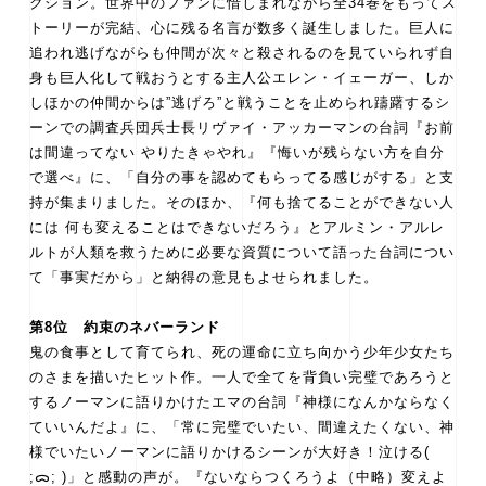
クション。世界中のファンに惜しまれながら全34巻をもってス
トーリーが完結、心に残る名言が数多く誕生しました。巨人に
追われ逃げながらも仲間が次々と殺されるのを見ていられず自
身も巨人化して戦おうとする主人公エレン・イェーガー、しか
しほかの仲間からは”逃げろ”と戦うことを止められ躊躇するシ
ーンでの調査兵団兵士長リヴァイ・アッカーマンの台詞『お前
は間違ってない やりたきゃやれ』『悔いが残らない方を自分
で選べ』に、「自分の事を認めてもらってる感じがする」と支
持が集まりました。そのほか、『何も捨てることができない人
には 何も変えることはできないだろう』とアルミン・アルレ
ルトが人類を救うために必要な資質について語った台詞につい
て「事実だから」と納得の意見もよせられました。
第8位 約束のネバーランド
鬼の食事として育てられ、死の運命に立ち向かう少年少女たち
のさまを描いたヒット作。一人で全てを背負い完璧であろうと
するノーマンに語りかけたエマの台詞『神様になんかならなく
ていいんだよ』に、「常に完璧でいたい、間違えたくない、神
様でいたいノーマンに語りかけるシーンが大好き！泣ける‪(
;ᯅ; )‬」と感動の声が。『ないならつくろうよ（中略）変えよ