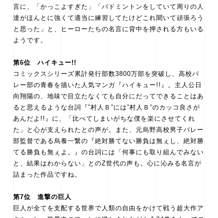
言に、「かっこよすぎた」「バドミントンをしていて周りの人
達がほんとに強くて適当に練習してたけどこれ聞いて頑張ろう
と思った」と、ヒーローたちの名言に背中を押される方もいる
ようです。
第6位 ハイキュー!!
コミックスシリーズ累計発行部数3800万部を突破し、高校バ
レー部の青春を描いた人気マンガ『ハイキュー!!』。主人公日
向翔陽の、地味で目立たなくても自分にだってできることはあ
ると思えるような台詞『”村人Ｂ”には”村人Ｂ”のカッコ良さが
あんだよ!!』に、「比べてしまいがちな僕を楽にさせてくれ
た」と心が支えられたとの声が。また、元烏野高校男子バレー
部監督である烏養一繋の『絶対勝てない勝負は無ぇし、絶対勝
てる勝負も無ぇよ。』の台詞には「何事にも取り組んでみない
と、結果はわからない」とのZ世代の声も。心に沁みる名言が
詰まった作品ですね。
第7位 進撃の巨人
巨人が全てを支配する世界で人類の自由をかけて戦う超大作ア