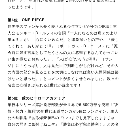
れた」と、”生まれた環境”に悩むZ世代の心を支える名言にな
ったようです。
第4位 ONE PIECE
世界中のファンから長く愛される少年マンガが4位に登場！主
人公モンキー・D・ルフィの台詞『一人になるのは痛ェのより
辛ェ!!!』が、「心にくい込んだ」と印象深いとの声や、『愛し
てくれて…ありがとう!!!』（ポートガス・D・エース）に「死
ぬ前に残す言葉としてたくさんの人に感謝するなんてかっこい
い生き様だとおもった」、『人は”心”だろうが!!!!』 （サン
ジ）に「やっぱり、人は見た目で判断しがちだけれど、その人
の内面の部分を見ることを大切にしなければ良い人間関係は築
けないと思った。」とコメントが多くよせられました。数々の
名言に心揺さぶられるZ世代が続出です！
第5位 僕のヒーローアカデミア
単行本シリーズ累計発行部数が全世界で6,500万部を突破！”友
情・努力・勝利”の新世代王道マンガが5位にランクイン。主人
公の幼馴染である爆豪勝己の『いつまでも見下したままじゃ
自分の弱さに気付けねェぞ』『勝負は必ず完全勝利！』との名