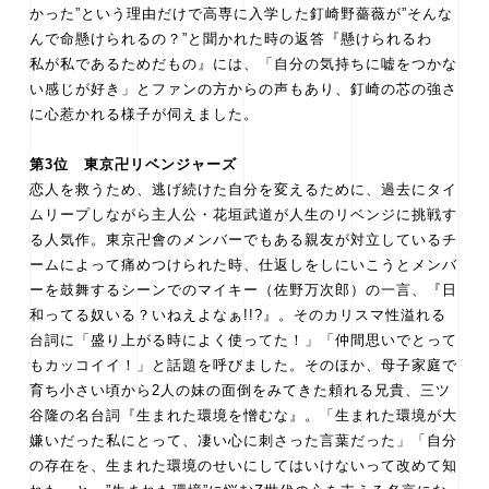
かった”という理由だけで高専に入学した釘崎野薔薇が”そんな
んで命懸けられるの？”と聞かれた時の返答『懸けられるわ
私が私であるためだもの』には、「自分の気持ちに嘘をつかな
い感じが好き」とファンの方からの声もあり、釘崎の芯の強さ
に心惹かれる様子が伺えました。
第3位 東京卍リベンジャーズ
恋人を救うため、逃げ続けた自分を変えるために、過去にタイ
ムリープしながら主人公・花垣武道が人生のリベンジに挑戦す
る人気作。東京卍會のメンバーでもある親友が対立しているチ
ームによって痛めつけられた時、仕返しをしにいこうとメンバ
ーを鼓舞するシーンでのマイキー（佐野万次郎）の一言、『日
和ってる奴いる？いねえよなぁ!!?』。そのカリスマ性溢れる
台詞に「盛り上がる時によく使ってた！」「仲間思いでとって
もカッコイイ！」と話題を呼びました。そのほか、母子家庭で
育ち小さい頃から2人の妹の面倒をみてきた頼れる兄貴、三ツ
谷隆の名台詞『生まれた環境を憎むな』。「生まれた環境が大
嫌いだった私にとって、凄い心に刺さった言葉だった」「自分
の存在を、生まれた環境のせいにしてはいけないって改めて知