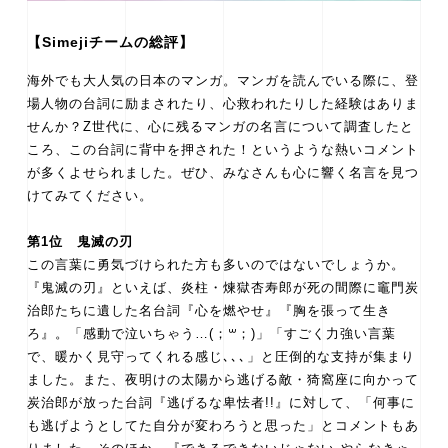
【Simejiチームの総評】
海外でも大人気の日本のマンガ。マンガを読んでいる際に、登
場人物の台詞に励まされたり、心救われたりした経験はありま
せんか？Z世代に、心に残るマンガの名言について調査したと
ころ、この台詞に背中を押された！というような熱いコメント
が多くよせられました。ぜひ、みなさんも心に響く名言を見つ
けてみてください。
第1位 鬼滅の刃
この言葉に勇気づけられた方も多いのではないでしょうか。
『鬼滅の刃』といえば、炎柱・煉獄杏寿郎が死の間際に竈門炭
治郎たちに遺した名台詞『心を燃やせ』『胸を張って生き
ろ』。「感動で泣いちゃう…(；꒳；)」「すごく力強い言葉
で、暖かく見守ってくれる感じ､､､」と圧倒的な支持が集まり
ました。また、夜明けの太陽から逃げる敵・猗窩座に向かって
炭治郎が放った台詞『逃げるな卑怯者!!』に対して、「何事に
も逃げようとしてた自分が変わろうと思った」とコメントもあ