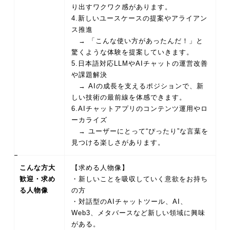
り出すワクワク感があります。
4.新しいユースケースの提案やアライアン
ス推進
→ 「こんな使い方があったんだ！」と
驚くような体験を提案していきます。
5.日本語対応LLMやAIチャットの運営改善
や課題解決
→ AIの成長を支えるポジションで、新
しい技術の最前線を体感できます。
6.AIチャットアプリのコンテンツ運用やロ
ーカライズ
→ ユーザーにとって“ぴったり”な言葉を
見つける楽しさがあります。
こんな方大
【求める人物像】
歓迎・求め
・新しいことを吸収していく意欲をお持ち
る人物像
の方
・対話型のAIチャットツール、AI、
Web3、メタバースなど新しい領域に興味
がある。